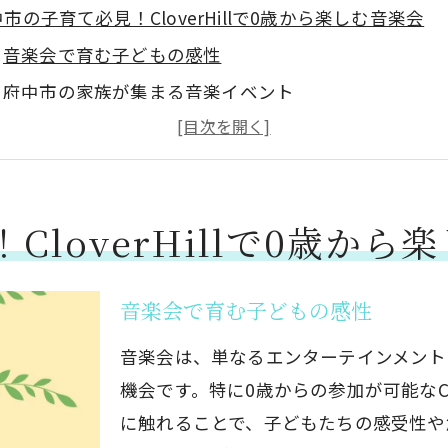
市の子育て必見！CloverHillで0歳から楽しむ音楽会
音楽会で育む子どもの感性
府中市の家族が集まる音楽イベント
リトミックで楽しくリズム感を養おう
ピアノ・バイオリンの魅力を体験しよう
プロの演奏家による特別ステージ
loverHillで0歳から
音楽会の参加方法と詳細
市CloverHillでの習い事：0歳から始まる音楽体験
音楽会で育む子どもの感性
早期教育としての音楽の効果
CloverHillのリトミックプログラム
音楽会は、単なるエンターテインメント
ピアノレッスンの初歩を学ぶ
機会です。特に0歳からの参加が可能なCl
に触れることで、子どもたちの感受性や
バイオリンに触れる初めての機会