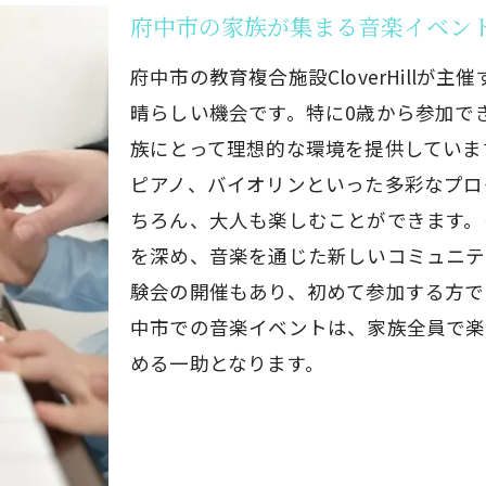
ピアノ・バイオリンの無料レッスン
府中市の家族が集まる音楽イベン
参加者の声と体験談
府中市の教育複合施設CloverHill
府中市からのアクセス方法
晴らしい機会です。特に0歳から参加で
事前予約の重要性と手続き
族にとって理想的な環境を提供しています。
市での習い事探しに！CloverHillの0歳からの音楽会
ピアノ、バイオリンといった多彩なプロ
習い事としての音楽のメリット
ちろん、大人も楽しむことができます。
CloverHillの特色と設備
を深め、音楽を通じた新しいコミュニテ
験会の開催もあり、初めて参加する方で
リトミッククラスの魅力
中市での音楽イベントは、家族全員で楽
初めてのピアノレッスン
める一助となります。
バイオリンを始めるポイント
父母のための音楽教育相談
overHill開催の音楽会で府中市の子どもたちに習い事の