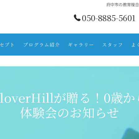
府中市の教育複合施
050-8885-5601
セプト
プログラム紹介
ギャラリー
スタッフ
よ
overHillが贈る！0
体験会のお知らせ