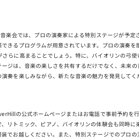
親子で楽しむ音楽イベント
から始める習い事！府中市CloverHillの音楽会と体験会
早期音楽教育の重要性
に開催する音楽会では、プロの演奏家による特別ステージが
リトミックで学ぶリズム感
感できるプログラムが用意されています。プロの演奏を
ピアノレッスンの初め方
がさらに高まることでしょう。特に、バイオリンの弓使
バイオリンに挑戦する子どもたち
テージは、音楽の楽しさを共有するだけでなく、未来の
音楽会での楽しいプログラム
の演奏を楽しみながら、新たな音楽の魅力を発見してく
無料体験会の参加方法
verHillの公式ホームページまたはお電話で事前予約
で、リトミック、ピアノ、バイオリンの体験会も同時に
服装でお越しください。また、特別ステージでのプロの