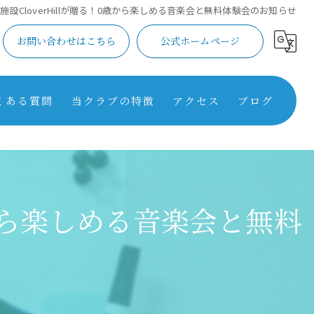
設CloverHillが贈る！0歳から楽しめる音楽会と無料体験会のお知らせ
お問い合わせはこちら
公式ホームページ
くある質問
当クラブの特徴
アクセス
ブログ
学習
コラム
英語
歳から楽しめる音楽会と無料
スポーツ
芸術
保育