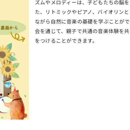
ズムやメロディーは、子どもたちの脳を
家族で楽しむ音楽教育
た、リトミックやピアノ、バイオリンと
習い事を通じて広がる友達の輪
ながら自然に音楽の基礎を学ぶことができる
overHillが贈る！府中市で0歳からの音楽会と習い事体験
会を通じて、親子で共通の音楽体験を共
イベントの目玉！リトミックとその魅力
をつけることができます。
ピアノ・バイオリンを始めるベストな時期
CloverHillの講師陣紹介
無料体験会での特典
イベントスケジュールと参加方法
音楽を通じた家族の絆づくり
からの音楽会！府中市CloverHillでの無料体験会のお
無料体験会の概要と目的
リトミック体験会の内容