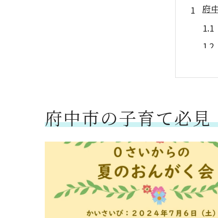
府中
府中市の子育て必見！C
府中