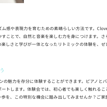
音楽の楽しさを知るきっかけづくり
リトミックで育む表現力
う
ピアノ演奏の魅力を体験
バイオリンの基本を学ぶ
感や表現力を育むための素晴らしい方法です。Clover
かすことで、自然と音楽を楽しむ力を身につけます。さ
プロフェッショナルな講師による指導
しさと学びが一体となったリトミックの体験を、ぜひClov
イベント参加者のレビュー
市CloverHillで0歳からの音楽会と習い事体験会が開催
音楽会の開催場所と日時
う
体験会で得られるもの
リトミックの楽しさを広めよう
バイオリンの魅力を存分に体験することができます。ピアノ
ポートします。体験会では、初心者でも楽しく触れるこ
ピアノ・バイオリンの体験内容
歩を、この特別な機会に踏み出してみませんか？ご家族
参加方法と予約の流れ