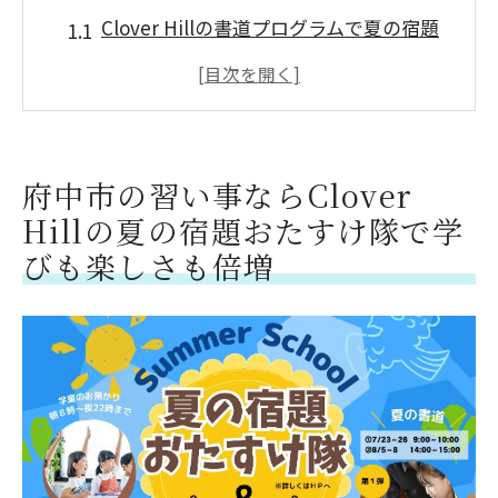
Clover Hillの書道プログラムで夏の宿題
を効率よくクリア
自由研究のアイデアを豊富に提供する
Clover Hill
読書感想文を楽しく書くためのClover
府中市の習い事ならClover
Hillのサポート
Hillの夏の宿題おたすけ隊で学
ポスター制作を楽しく学べるClover Hill
びも楽しさも倍増
の教室
Clover Hillの夏の宿題おたすけ隊の参加
方法と詳細
府中市で人気の習い事を体験しよう！
Clover Hillの魅力とは
Clover Hillで夏の宿題を楽しくクリア！府中