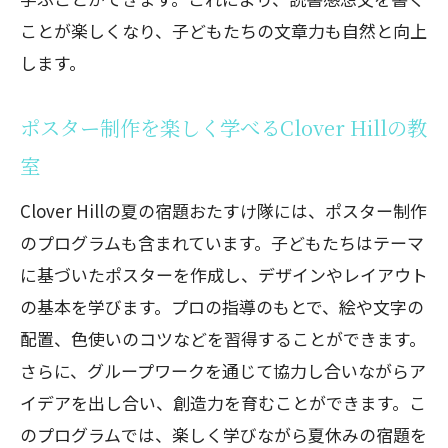
由とは
ことが楽しくなり、子どもたちの文章力も自然と向上
します。
Clover Hillで府中市の小学生が大集合！人気
の習い事で夏の宿題も楽しく解決
ポスター制作を楽しく学べるClover Hillの教
Clover Hillの書道教室で集中力を養う
室
自由研究を成功させるためのClover Hill
のアイデア
Clover Hillの夏の宿題おたすけ隊には、ポスター制作
読書感想文を楽しく書くClover Hillのサ
のプログラムも含まれています。子どもたちはテーマ
ポート
に基づいたポスターを作成し、デザインやレイアウト
ポスター制作をクリエイティブに学ぶ
の基本を学びます。プロの指導のもとで、絵や文字の
Clover Hillのレッスン
配置、色使いのコツなどを習得することができます。
さらに、グループワークを通じて協力し合いながらア
夏の宿題おたすけ隊で得られる経験と学
イデアを出し合い、創造力を育むことができます。こ
び
のプログラムでは、楽しく学びながら夏休みの宿題を
府中市でClover Hillの習い事を始める子