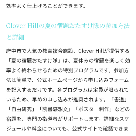
効率よく仕上げることができます。
どもたちの体験談
府中市で習い事を始めるならClover Hill！夏
Clover Hillの夏の宿題おたすけ隊の参加方法
の宿題おたすけ隊の魅力に迫る
と詳細
Clover Hillの書道プログラムで美文字を
マスター
府中市で人気の教育複合施設、Clover Hillが提供する
自由研究を楽しく進めるためのClover
「夏の宿題おたすけ隊」は、夏休みの宿題を楽しく効
Hillの支援
率よく終わらせるための特別プログラムです。参加方
法は簡単で、公式ホームページから申し込みフォーム
読書感想文を効率よく書くためのアドバ
を記入するだけです。各プログラムは定員が限られて
イスをClover Hillで
いるため、早めの申し込みが推奨されます。「書道」
ポスター制作を楽しく学べるClover Hill
「自由研究」「読書感想文」「ポスター制作」などの
の教室
宿題を、専門の指導者がサポートします。詳細なスケ
夏の宿題おたすけ隊の具体的なプログラ
ジュールや料金についても、公式サイトで確認できま
ム内容