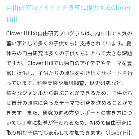
身につけよう
自由研究のアイデアを豊富に提供するClover
府中市で注目の習い事：Clover Hillの夏の宿
Hill
題おたすけ隊がサポートします
Clover Hillの自由研究プログラムは、府中市で人気の
Clover Hillの書道プログラムで集中力を
習い事として多くの子供たちに支持されています。夏
高める
休みの自由研究は多くの子供たちにとって大きな課題
自由研究の進め方を楽しく学べるClover
ですが、Clover Hillでは独自のアイデアやテーマを豊
Hillの教室
富に提供し、子供たちの興味を引き出すサポートを行
読書感想文を効率よく書くためのClover
っています。科学実験や環境調査、歴史研究など、
Hillのアドバイス
様々なジャンルから選ぶことができるため、子供たち
ポスター制作を楽しむClover Hillのクリ
は自分の興味に合ったテーマで研究を進めることがで
エイティブレッスン
きます。また、研究の進め方やレポートの書き方につ
夏の宿題おたすけ隊に参加するための方
いても丁寧に指導が行われるため、初めて自由研究に
法とポイント
取り組む子供でも安心して参加できます。Clover Hill