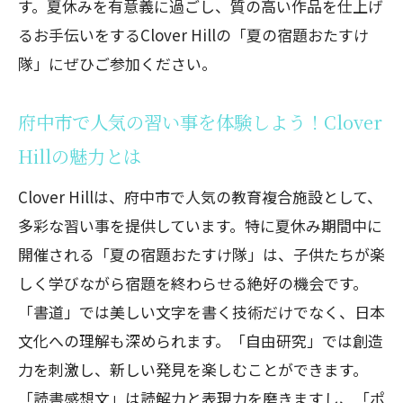
す。夏休みを有意義に過ごし、質の高い作品を仕上げ
府中市で習い事を通じて新しいスキルを
るお手伝いをするClover Hillの「夏の宿題おたすけ
身につけよう
隊」にぜひご参加ください。
習い事をしながら夏の宿題もバッチリ！府中
市のClover Hillで楽しく学ぼう
府中市で人気の習い事を体験しよう！Clover
Clover Hillの書道教室で文字の美しさを
Hillの魅力とは
学ぶ
Clover Hillは、府中市で人気の教育複合施設として、
自由研究を成功させるためのClover Hill
多彩な習い事を提供しています。特に夏休み期間中に
のアプローチ
開催される「夏の宿題おたすけ隊」は、子供たちが楽
読書感想文を楽しく書くためのClover
しく学びながら宿題を終わらせる絶好の機会です。
Hillの支援
「書道」では美しい文字を書く技術だけでなく、日本
ポスター制作を通じて表現力を磨く
文化への理解も深められます。「自由研究」では創造
Clover Hillのレッスン
力を刺激し、新しい発見を楽しむことができます。
Clover Hillの夏の宿題おたすけ隊で得ら
「読書感想文」は読解力と表現力を磨きますし、「ポ