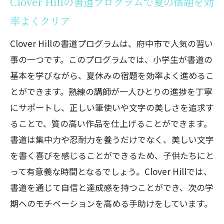
Clover Hillの書道プログラムで夏の宿題を効
習い事を通じて府中市で学ぶ楽しさを実感！
率よくクリア
Clover Hillの夏の宿題おたすけ隊
Clover Hillの書道教室で文字の美しさを
Clover Hillの書道プログラムは、府中市で人気の習い
追求
事の一つです。このプログラムでは、小学生が書道の
自由研究を楽しく進めるためのClover
基本を学びながら、夏休みの宿題を効率よく進めるこ
Hillのアプローチ
とができます。熟練の講師が一人ひとりの進捗を丁寧
にサポートし、正しい筆使いや文字の美しさを追求す
読書感想文をスムーズに書くための
ることで、質の高い作品を仕上げることができます。
Clover Hillの支援
書道は集中力や忍耐力を養うだけでなく、美しい文字
ポスター制作を通じて表現力を磨く
を書く喜びを感じることができるため、子供たちにと
Clover Hillのレッスン
って有意義な時間となるでしょう。Clover Hillでは、
Clover Hillの夏の宿題おたすけ隊で得ら
書道を通じて自信と達成感を持つことができ、次の学
れる学びとは
期へのモチベーションを高める手助けをしています。
府中市で習い事を通じて新しいスキルを