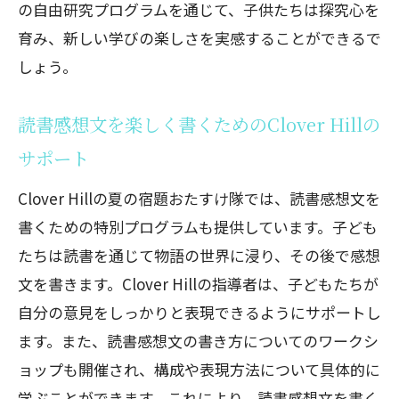
府中市でClover Hillの習い事を受ける子
の自由研究プログラムを通じて、子供たちは探究心を
どもたちの声
育み、新しい学びの楽しさを実感することができるで
夏休みの宿題もおまかせ！府中市で人気の習
しょう。
い事Clover Hillのプログラム
Clover Hillの書道教室で自信をつける
読書感想文を楽しく書くためのClover Hillの
自由研究を楽しく進めるためのClover
サポート
Hillのサポート
Clover Hillの夏の宿題おたすけ隊では、読書感想文を
読書感想文の書き方を徹底指導する
書くための特別プログラムも提供しています。子ども
Clover Hill
たちは読書を通じて物語の世界に浸り、その後で感想
ポスター制作を楽しむためのClover Hill
文を書きます。Clover Hillの指導者は、子どもたちが
のプログラム
自分の意見をしっかりと表現できるようにサポートし
Clover Hillの夏の宿題おたすけ隊の詳細
ます。また、読書感想文の書き方についてのワークシ
と申し込み方法
ョップも開催され、構成や表現方法について具体的に
府中市でClover Hillの習い事が人気の理
学ぶことができます。これにより、読書感想文を書く