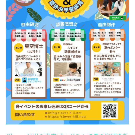
市人気の習い事を体験しよう
Clover Hillの書道教室で美しい文字を学
ぶ
自由研究を成功させるための秘訣を
Clover Hillで学ぶ
読書感想文の書き方を楽しく学ぶClover
Hill
クリエイティブなポスター制作をClover
Hillで体験しよう
Clover Hillの夏の宿題おたすけ隊の具体
的なプログラム内容
府中市でClover Hillの習い事を始めるメ
リット