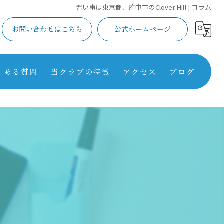
習い事は東京都、府中市のClover Hill | コラム
お問い合わせはこちら
公式ホームページ
くある質問
当クラブの特徴
アクセス
ブログ
学習
コラム
英語
スポーツ
芸術
保育