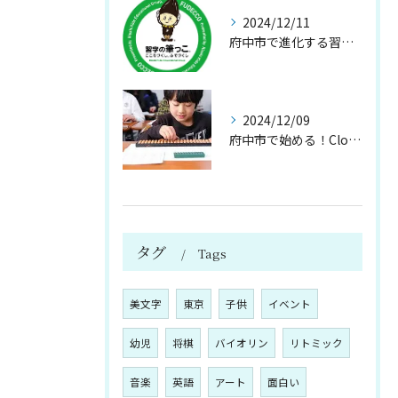
2024/12/11
府中市で進化する習い事！Clover Hillで始める未来の書道
2024/12/09
府中市で始める！Clover Hillそろばん教室の魅力と効果
タグ
Tags
美文字
東京
子供
イベント
幼児
将棋
バイオリン
リトミック
音楽
英語
アート
面白い