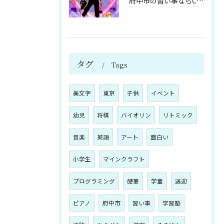
府中市の習い事ならClover Hill！約20種類のプログ...
タグ
Tags
美文字
東京
子供
イベント
幼児
将棋
バイオリン
リトミック
音楽
英語
アート
面白い
小学生
マインクラフト
プログラミング
硬筆
学童
送迎
ピアノ
府中市
習い事
学習塾