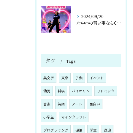
2024/09/20
府中市の習い事ならClover Hill！約20種類のプログ...
タグ
Tags
美文字
東京
子供
イベント
幼児
将棋
バイオリン
リトミック
音楽
英語
アート
面白い
小学生
マインクラフト
プログラミング
硬筆
学童
送迎