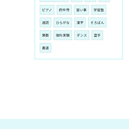
ピアノ
府中市
習い事
学習塾
速読
ひらがな
漢字
そろばん
算数
理科実験
ダンス
空手
書道