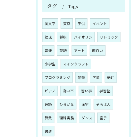
タグ
Tags
美文字
東京
子供
イベント
幼児
将棋
バイオリン
リトミック
音楽
英語
アート
面白い
小学生
マインクラフト
プログラミング
硬筆
学童
送迎
ピアノ
府中市
習い事
学習塾
速読
ひらがな
漢字
そろばん
算数
理科実験
ダンス
空手
書道