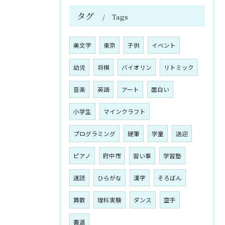
タグ
Tags
美文字
東京
子供
イベント
幼児
将棋
バイオリン
リトミック
音楽
英語
アート
面白い
小学生
マインクラフト
プログラミング
硬筆
学童
送迎
ピアノ
府中市
習い事
学習塾
速読
ひらがな
漢字
そろばん
算数
理科実験
ダンス
空手
書道