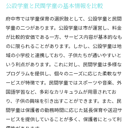
公設学童と民間学童の基本情報を比較
保育士やスタッフの質に注目する
放課後の学習支援について
府中市では学童保育の選択肢として、公設学童と民間
子供たちの個性を伸ばす学童保育
学童の二つがあります。公設学童は市が運営し、料金
府中市における学童保育のメリット・デメリ
が比較的安価である一方、サービス内容が基本的なも
ットを比較
のに限られることがあります。しかし、公設学童は地
域の小学校と連携しており、子供たちが通いやすいと
学童保育のメリットを最大限に活かす方
いう利点があります。これに対し、民間学童は多様な
法
プログラムを提供し、個々のニーズに応じた柔軟なサ
学童利用のデメリットをどう克服するか
ービスが特徴です。民間学童ではスポーツや音楽、外
保護者の視点から見る学童保育の利点
国語学習など、多彩なカリキュラムが用意されてお
子供の成長に与える影響を評価する
り、子供の興味を引き出すことができます。また、民
学童保育が社会性に及ぼす影響
間学童は保護者の勤務時間に応じた延長保育や送迎サ
府中市の学童保育の選択肢を見極める
ービスを提供していることが多く、保護者にとって利
子供たちの成長を支える府中市の学童保育を