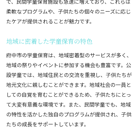
で、民間学童保育施設も急速に増えており、これらは
入れる
柔軟なプログラムや、子供たちの個々のニーズに応じ
安心して学童に預けるためのポイント
たケアが提供されることが魅力です。
地域コミュニティとの連携強化
府中市の学童保育が提供する安心感
地域に密着した学童保育の特色
子供の成長を見守るサポート体制
府中市の学童保育は、地域密着型のサービスが多く、
学童保育施設の安全基準について
地域の祭りやイベントに参加する機会も豊富です。公
保護者としての心構えと準備
設学童では、地域住民との交流を重視し、子供たちが
学童保育のサービス内容を深掘り府中市での
地元文化に親しむことができます。地域社会の一員と
選択基準
しての自覚を育むことができるため、子供たちにとっ
府中市の学童保育が提供する教育プログ
て大変有意義な環境です。また、民間学童でも、地域
ラム
の特性を活かした独自のプログラムが提供され、子供
特別活動やイベントの充実度を比較
たちの成長をサポートしています。
学童保育での生活習慣と教育方針