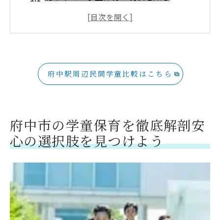
地域に密着した学童保育の特色
公設学童と民間学童の基本情報を比較
子供たちの安全を守るためのチェックポ
イント
府中駅周辺民間学童比較はこちら
保護者の声から学ぶ学童保育の実情
府中市の学童保育の選び方ガイド
公設と民間学童保育の違いを知って最適な選
府中市の学童保育を徹底解剖安
択を
心の選択肢を見つけよう
公設学童保育の利用メリットとデメリッ
ト
民間学童保育の柔軟なサービス内容
料金面で比較する公設と民間学童