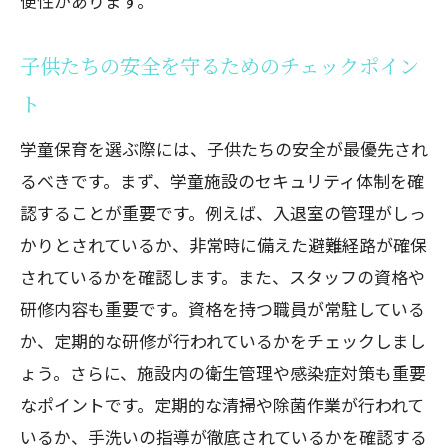
便性があります。
選ぶポイント
子供たちの安全を守るためのチェックポイン
子供の個性や興味を考慮した選択
学童保育と家庭教育の連携を図る
ト
成長段階に応じた学童保育の選び方
学童保育を選ぶ際には、子供たちの安全が最優先され
学童保育が提供できる成長機会
るべきです。まず、学童施設のセキュリティ体制を確
地域社会とのつながりを重視する
認することが重要です。例えば、入退室の管理がしっ
学童保育が子供の未来にどう貢献するか
かりとされているか、非常時に備えた避難経路が確保
されているかを確認します。また、スタッフの資格や
安心して預けられる学童保育府中市での賢い
研修内容も重要です。資格を持つ職員が常駐している
選び方
か、定期的な研修が行われているかをチェックしまし
信頼できる学童保育の見つけ方
ょう。さらに、施設内の衛生管理や感染症対策も重要
学童保育選びで確認すべきポイント
なポイントです。定期的な清掃や除菌作業が行われて
体験入会で感じる学童の雰囲気
いるか、手洗いの指導が徹底されているかを確認する