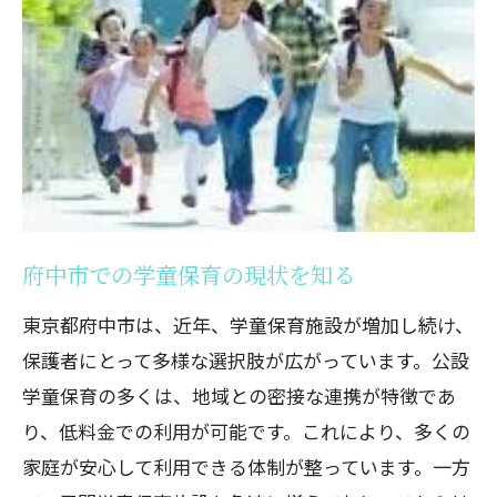
運営方針の違いが与える影響
利用者の声に基づく学童選びのポイント
府中市における学童保育選びの注意点
学童保育の料金徹底比較府中市での選び方の
コツ
府中市の学童保育料金相場を理解する
学童保育にかかる追加費用とは
府中市での学童保育の現状を知る
料金が安い学童保育の見分け方
料金とサービスのバランスを考える
東京都府中市は、近年、学童保育施設が増加し続け、
長期的な視点で見る学童保育のコスト
保護者にとって多様な選択肢が広がっています。公設
府中市内でお得な学童保育を見つける方
学童保育の多くは、地域との密接な連携が特徴であ
法
り、低料金での利用が可能です。これにより、多くの
家庭が安心して利用できる体制が整っています。一方
府中市の学童保育で安心の子育て環境を手に