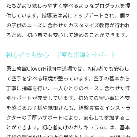
たちがより親しみやすく学べるようなプログラムを提
他のスポーツや活動への応用力
供しています。指導法は常にアップデートされ、個々
夢を叶えるためのステップアップ
の子供のニーズに合わせたカスタマイズ教育が行われ
府中市で習い事として選ばれる理由勇士會舘
るため、初心者でも安心して始めることができます。
CloverHillの空手教室
地域密着のサポート体制と信頼
初心者でも安心！丁寧な指導とサポート
多彩なクラス選択で個々にあった学び
勇士會舘CloverHill府中道場では、初心者でも安心し
安全性を重視した設備と環境
て空手を学べる環境が整っています。空手の基本から
コミュニティからの高い評価
丁寧に指導を行い、一人ひとりのペースに合わせた個
豊富な経験を持つ指導者の存在
別サポートが充実しています。初めての習い事に不安
家族全員で参加できるプログラム
を感じるお子様や親御さんも、経験豊富なインストラ
習い事で子供たちの心と身体を育む勇士會舘
クターの手厚いサポートにより、安心して参加するこ
CloverHillの取り組み
とができます。初心者向けのカリキュラムには、基本
技術の習得や体力向上を目的としたメニューが組まれ