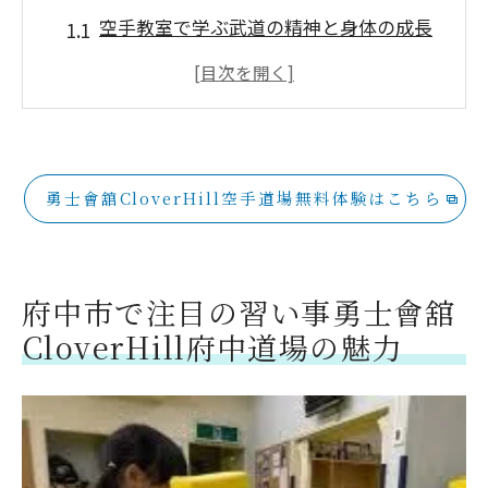
空手教室で学ぶ武道の精神と身体の成長
地域に根付いた伝統と最新の指導法の融
合
初心者でも安心！丁寧な指導とサポート
コミュニティとの連携で広がる学びの場
勇士會舘CloverHill空手道場無料体験はこちら
多様なイベントを通じた豊かな経験
府中市民に愛される道場の秘密
子供たちの成長を支える習い事空手教室で礼
府中市で注目の習い事勇士會舘
儀と忍耐を学ぶ
CloverHill府中道場の魅力
礼儀作法を重視したカリキュラムの魅力
忍耐力を育むトレーニング方法
親からの信頼が厚い理由とは？