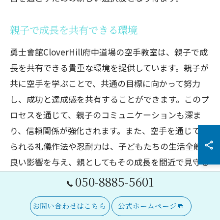
親子で成長を共有できる環境
勇士會舘CloverHill府中道場の空手教室は、親子で成
長を共有できる貴重な環境を提供しています。親子が
共に空手を学ぶことで、共通の目標に向かって努力
し、成功と達成感を共有することができます。このプ
ロセスを通じて、親子のコミュニケーションも深ま
り、信頼関係が強化されます。また、空手を通じて得
られる礼儀作法や忍耐力は、子どもたちの生活全般に
良い影響を与え、親としてもその成長を間近で見守る
ことができるのです。こうした体験が、親子の日常生
050-8885-5601
活をより豊かにし、充実したものにする大きな鍵とな
お問い合わせはこちら
公式ホームページ
ります。未来に向けたさらなる成長が期待できる勇士