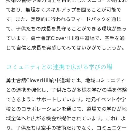
精神面の成長を重視した教育方針
ており、無理なくスキルアップを図ることが可能で
身体能力を引き出すトレーニング
す。また、定期的に行われるフィードバックを通じ
社会性を学ぶための集団活動
て、子供たちの成長を見守ることができる環境が整っ
個性を尊重した多様なプログラム
ています。勇士會舘CloverHill府中道場で、空手を通
心のケアにも配慮した指導法
じて自信と成長を実感してみてはいかがでしょうか。
子供たちの自己表現の場を提供
府中市の習い事空手教室で身につく大切なス
コミュニティとの連携で広がる学びの場
キルと人間性
勇士會舘CloverHill府中道場では、地域コミュニティ
礼儀と自己管理が自然に身につく理由
との連携を強化し、子供たちが多様な学びの場を体験
目標設定と達成感を育む指導法
できるようにサポートしています。地元イベントや学
仲間とともに切磋琢磨する精神
校とのコラボレーションを通じて、道場での学びが地
自己肯定感を高める教育の重要性
域全体へと広がる機会が提供されています。これによ
異文化理解を深める交流イベント
り、子供たちは空手の技術だけでなく、コミュニケー