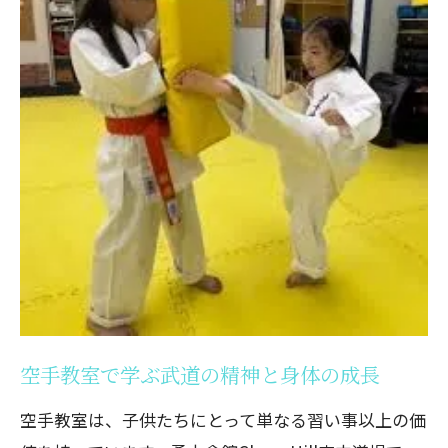
空手を通じた自己コントロールの習得
成長を見守る講師たちの思い
子供たちの未来に繋がる習い事
勇士會舘CloverHill府中道場3歳から始める空
手の魅力
幼児期からの武道教育の意義
年齢に応じた柔軟な指導プログラム
親子で参加できるクラスの楽しみ方
空手を通じた社会性と協調性の育成
初めての習い事としての適性
成功体験で自信を育む道場
空手教室で学ぶ武道の精神と身体の成長
親子で楽しむ習い事府中市で評価の高い空手
空手教室は、子供たちにとって単なる習い事以上の価
教室