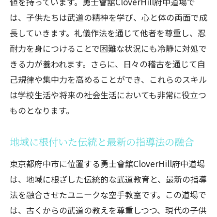
値を持っています。勇士會舘CloverHill府中道場で
親子の絆を深める空手体験
は、子供たちは武道の精神を学び、心と体の両面で成
共同で挑戦する楽しさと達成感
長していきます。礼儀作法を通じて他者を尊重し、忍
親子クラスで身につくコミュニケーショ
耐力を身につけることで困難な状況にも冷静に対処で
ン能力
きる力が養われます。さらに、日々の稽古を通じて自
休日の新しい過ごし方としての習い事
己規律や集中力を高めることができ、これらのスキル
親子で成長を共有できる環境
は学校生活や将来の社会生活においても非常に役立つ
地域イベントで広がる親子の輪
ものとなります。
空手を通じて習い事の新たな可能性子供の未
地域に根付いた伝統と最新の指導法の融合
来を輝かせる道場
空手がもたらす心身の健康
東京都府中市に位置する勇士會舘CloverHill府中道場
未経験からプロを目指す道
は、地域に根ざした伝統的な武道教育と、最新の指導
国際大会出場を目指した指導
法を融合させたユニークな空手教室です。この道場で
は、古くからの武道の教えを尊重しつつ、現代の子供
将来の選択肢を広げる技能と経験