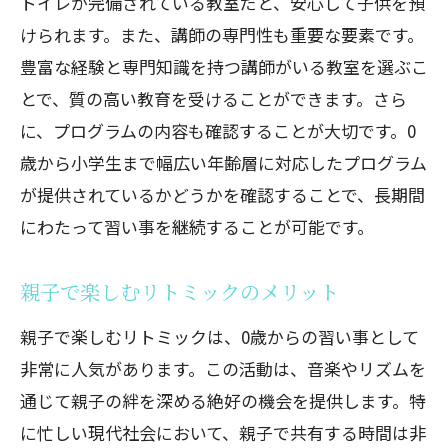
トイレが完備されている教室だと、安心して子供を預
英語クラスと他の習い事との組み合わせ
けられます。また、講師の専門性も重要な要素です。
豊富な経験と専門知識を持つ講師がいる教室を選ぶこ
府中市で見つける親子で楽しむベビーサイン
とで、質の高い教育を受けることができます。さら
の習い事
に、プログラムの内容も確認することが大切です。0
ベビーサインとは？その基本と魅力
歳から小学生まで幅広い年齢層に対応したプログラム
東京都府中市でベビーサイン教室を選ぶ
が提供されているかどうかを確認することで、長期間
ポイント
にわたって習い事を継続することが可能です。
親子の絆を深めるベビーサインのメリッ
ト
親子で楽しむリトミックのメリット
ベビーサインが赤ちゃんの発育に与える
親子で楽しむリトミックは、0歳からの習い事として
影響
非常に人気があります。この活動は、音楽やリズムを
府中市のおすすめベビーサイン教室紹介
通じて親子の絆を深める絶好の機会を提供します。特
ベビーサインを習得するためのコツ
に忙しい現代社会において、親子で共有する時間は非