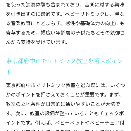
を使った演奏体験も含まれており、音楽に対する興味
ク
を引き出すのに最適です。ベビーリトミックは、単な
府中市のおすすめプログラミング教室紹
る音楽教育にとどまらず、感性や基礎体力の向上にも
介
寄与するため、幅広い年齢層の子供たちとその親御さ
プログラミング教育が未来に与える影響
んから支持を受けています。
とは
習い事で広げる可能性府中市で人気の英語ク
東京都府中市でリトミック教室を選ぶポイン
ラス
ト
なぜ英語クラスが注目されるのか
東京都府中市でリトミック教室を選ぶ際には、いくつ
東京都府中市で選ぶ英語クラスのポイン
かのポイントを押さえておくことが重要です。まず、
ト
教室の立地条件が日常的に通いやすいことが大切で
英語を学ぶことで得られるメリット
す。次に、教室の設備が整っていることもチェックポ
英語クラスで実践スキルを磨く方法
イントです。例えば、ベビーベットやベビーチェア付
府中市のおすすめ英語クラス紹介