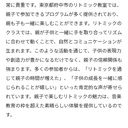
幼児の基礎体力を鍛えるスポーツ習い事の効
常に貴重です。東京都府中市のリトミック教室では、
果
親子で参加できるプログラムが多く提供されており、
スポーツ習い事が幼児におすすめな理由
親も子も一緒に楽しむことができます。リトミックの
東京都府中市で選ぶスポーツ教室のポイ
クラスでは、親が子供と一緒に手を取り合ってリズム
ント
に合わせて動くことで、自然とコミュニケーションが
幼児期に適したスポーツ活動とは
生まれます。このような活動を通じて、子供の表現力
や創造力が豊かになるだけでなく、親子の信頼関係も
スポーツ習い事で得られる身体的効果
強まります。多くの参加者からは、「リトミックを通
府中市のおすすめスポーツ教室紹介
じて親子の時間が増えた」、「子供の成長を一緒に感
スポーツを通じて学ぶ協調性とリーダー
じられることが嬉しい」といった肯定的な声が寄せら
シップ
れています。親子で楽しむリトミックの魅力は、音楽
クリエイティブなアート習い事で子供の才能
教育の枠を超えた素晴らしい体験を提供しているので
を発見
す。
アート習い事が子供に与える影響とは