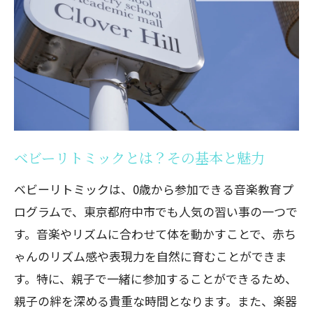
創造力を引き出すアート活動の種類
アートクラスで学べることとは？
府中市で人気のアートクラス紹介
アートクラスが子供にもたらす効果とそ
の理由
小学年代の習い事で未来を拓くプログラミン
ベビーリトミックとは？その基本と魅力
グ教室の魅力
ベビーリトミックは、0歳から参加できる音楽教育プ
プログラミング教室が小学生におすすめ
ログラムで、東京都府中市でも人気の習い事の一つで
な理由
す。音楽やリズムに合わせて体を動かすことで、赤ち
東京都府中市で選ぶプログラミング教室
ゃんのリズム感や表現力を自然に育むことができま
のポイント
す。特に、親子で一緒に参加することができるため、
プログラミングで身につくスキルとは
親子の絆を深める貴重な時間となります。また、楽器
最新のプログラミング教室事情をチェッ