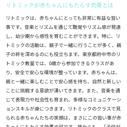
東京都府中市で選ぶアート習い事のポイ
リトミックが赤ちゃんにもたらす効果とは
ント
リトミックは、赤ちゃんにとっても非常に有益な習い
子供の隠れた才能を引き出すアート活動
事です。音楽とリズムを通じて聴覚やリズム感が発達
アート習い事で学べる具体的なスキル
し、幼少期から感性を育むことができます。特に、リ
府中市のおすすめアート習い事紹介
トミックの活動は、親子で一緒に行うことが多く、親
アート習い事を続けるコツとその効果
子の絆を深めるのにも役立ちます。東京都府中市のリ
プログラミング教室で学びの幅を広げる府中
トミック教室では、0歳から参加できるクラスがあ
市の習い事
り、安全で安心な環境が整っています。赤ちゃんは、
プログラミング教育の重要性とは
親と一緒に楽しむことで安心感を持ち、自然と新しい
ことに挑戦する意欲が湧いてきます。また、音楽を通
東京都府中市で選ぶプログラミング教室
じて表現力や社会性も育まれ、多様なコミュニケーシ
のポイント
ョンスキルが身につきます。リトミックのクラスで見
プログラミングで得られる多様なスキル
られる赤ちゃんたちの笑顔は、まさにこの習い事が赤
最新のプログラミング教育のトレンド
ちゃんにもたらす効果の証です。親からも、「子供が