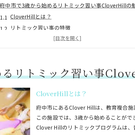
府中市で3歳から始めるリトミック習い事CloverHillの
CloverHillとは？
リトミック習い事の特徴
3歳から始めるリトミックの効果
府中市で選ばれる理由
親子で楽しめるリトミック
リトミック習い事Clover
CloverHillの安心安全な環境
音楽とリズムで育む府中市のリトミック習い事体験
CloverHillとは？
音楽とリズムの重要性
リトミックで感性を育てる
府中市にあるClover Hillは、教育
体験レッスンの流れ
この施設では、3歳から始めることがで
Clover Hillのリトミックプログラ
リトミックの効果的な取り組み方