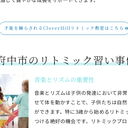
成長を見守る保護者の声
府中市のCloverHillで楽しむリトミック習い事の魅力
CloverHillの施設紹介
才能を踊らされるCloverHillリトミック教室はこちら
楽しいリトミックの時間
リトミックによる成長実感
親子で楽しむリトミックの魅力
府中市のリトミック習い事
参加者の声と体験談
CloverHillの今後の展望
音楽とリズムの重要性
音楽とリズムは子供の発達において非常
せて体を動かすことで、子供たちは自然
ができます。特に3歳から始めるリトミ
つける絶好の機会です。リトミックプロ