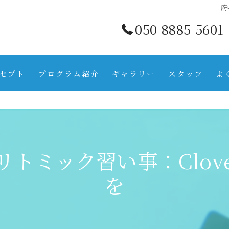
府
050-8885-5601
セプト
プログラム紹介
ギャラリー
スタッフ
よ
トミック習い事：Clover
を