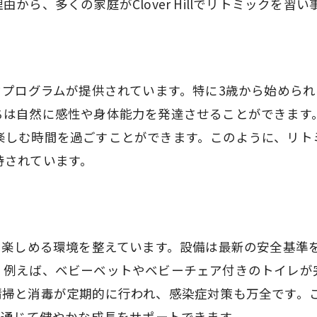
から、多くの家庭がClover Hillでリトミックを習
リトミックで集中力を養う
専門講師による指導の魅力
集中力とリズム感の関係
集中力が身につくプログラム内容
リトミックプログラムが提供されています。特に3歳から始め
保護者が感じる集中力の変化
ちは自然に感性や身体能力を発達させることができます
集中力向上のための家庭での工夫
楽しむ時間を過ごすことができます。このように、リト
持されています。
音楽で成長を促す府中市のリトミック習い事体験
音楽が子供に与える影響
リトミックで心身の発達を促す
リトミック習い事の実際の様子
が習い事を楽しめる環境を整えています。設備は最新の安全
成長を実感できるレッスン内容
。例えば、ベビーベットやベビーチェア付きのトイレが
音楽とリトミックの相乗効果
清掃と消毒が定期的に行われ、感染症対策も万全です。
ミックを通じて健やかな成長をサポートできます。