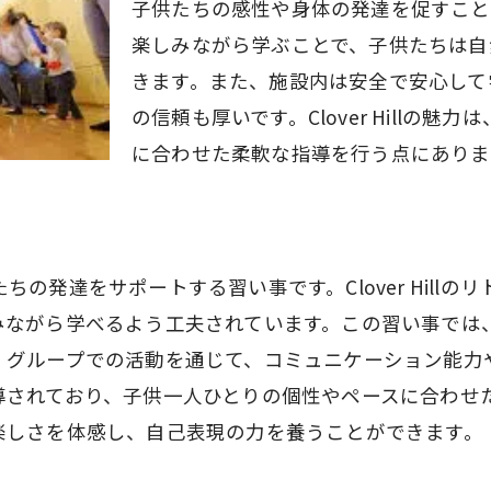
子供たちの感性や身体の発達を促すこと
リトミック習い事の成長記録
楽しみながら学ぶことで、子供たちは自
地域でのリトミック習い事の広がり
きます。また、施設内は安全で安心して
楽しみながら学ぶ府中市のCloverHillリトミック習い事
の信頼も厚いです。Clover Hillの
楽しいリトミックレッスンの内容
に合わせた柔軟な指導を行う点にありま
CloverHillの独自のアプローチ
学びと遊びのバランス
親子で取り組むリトミックの楽しさ
の発達をサポートする習い事です。Clover Hill
子供たちの笑顔が溢れるリトミック
みながら学べるよう工夫されています。この習い事では
家庭でのリトミックの取り入れ方
ループでの活動を通じて、コミュニケーション能力や協調性
3歳から始める府中市のリトミック習い事が人気の理由
導されており、子供一人ひとりの個性やペースに合わせ
早期教育の重要性
楽しさを体感し、自己表現の力を養うことができます。
リトミックの学びの幅広さ