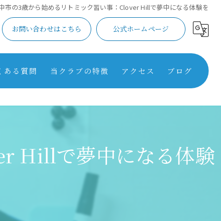
中市の3歳から始めるリトミック習い事：Clover Hillで夢中になる体験を
お問い合わせはこちら
公式ホームページ
くある質問
当クラブの特徴
アクセス
ブログ
学習
コラム
英語
 Hillで夢中になる体験
スポーツ
芸術
保育