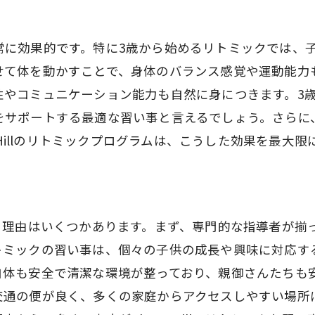
保護者の口コミと評判
定期的な発表会とそのメリット
常に効果的です。特に3歳から始めるリトミックでは、
リトミック習い事の継続的な効果
せて体を動かすことで、身体のバランス感覚や運動能力
人気の秘訣は専門講師
性やコミュニケーション能力も自然に身につきます。3
創造力を育む府中市のCloverHillリトミック習い事
をサポートする最適な習い事と言えるでしょう。さらに
リトミックで培う創造力
r Hillのリトミックプログラムは、こうした効果を最大
子供の自由な表現の場
CloverHillのサポート体制
創造力開花のためのプログラム
が選ばれる理由はいくつかあります。まず、専門的な指導者
家庭でも続けられる創造的な活動
ックの習い事は、個々の子供の成長や興味に対応することが
未来の可能性を広げるリトミック
自体も安全で清潔な環境が整っており、親御さんたちも
集中力を高める府中市のリトミック習い事CloverHill
交通の便が良く、多くの家庭からアクセスしやすい場所