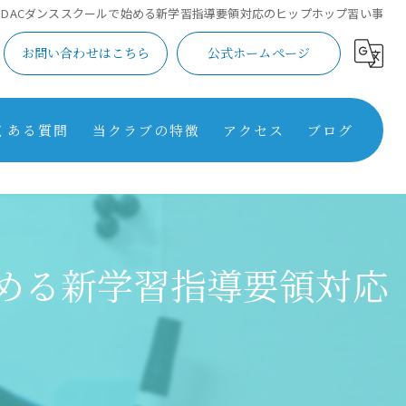
JDACダンススクールで始める新学習指導要領対応のヒップホップ習い事
お問い合わせはこちら
公式ホームページ
くある質問
当クラブの特徴
アクセス
ブログ
学習
コラム
英語
始める新学習指導要領対応
スポーツ
芸術
保育