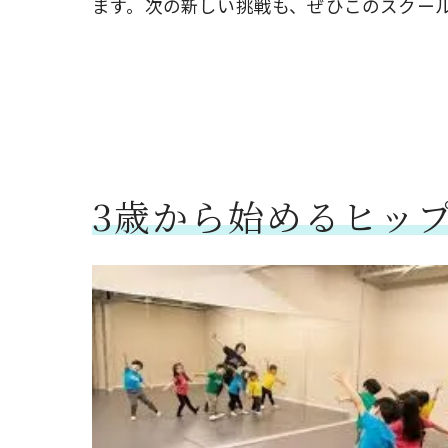
ます。次の新しい挑戦も、ぜひこのスクー
コミュニ
新スキルを習
新しいス
ダンスス
自分のペ
3歳から始めるヒッ
達成感を
上級者へ
プロのサ