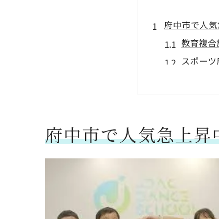
府中市で人気
教育複合施
スポーツ
3歳から
新学習指
リズム感
府中市で人気急上昇
自信と達
3歳から始め
早期から
小さな子
親子で参