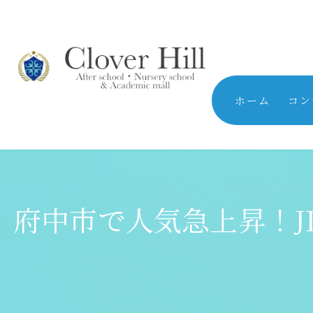
ホーム
コン
府中市で人気急上昇！J