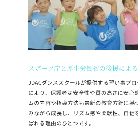
ヒップホ
初心者で
親子で楽
新学習指導要
新学習指
教育効果
スポーツ庁と厚生労働省の後援によ
子どもた
JDACダンススクールが提供する習い事プ
家庭と連
により、保護者は安全性や質の高さに安心
教育専門
ムの内容や指導方法も最新の教育方針に基
評価制度
みながら成長し、リズム感や柔軟性、自信を
子どもたちの
ばれる理由のひとつです。
初めての