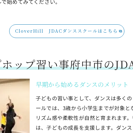
ルで始めてみてください。
ティの一員としての活動
得する楽しさ！府中市のJDACダンススクールでヒップ
CloverHill JDACダンススクールはこちら
テップを覚える楽しさ
キルの向上を実感
ースで学べるレッスン
プホップ習い事府中市のJD
味わう発表会
のステップアップの道
早期から始めるダンスのメリット
ポートで安心して学べる
子どもの習い事として、ダンスは多くの
ールでは、3歳から小学生までが対象と
リズム感や柔軟性が自然と育まれます。
は、子どもの成長を支援します。ダンス