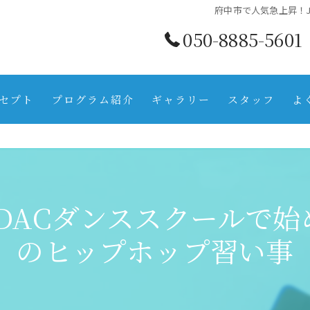
府中市で人気急上昇！
050-8885-5601
セプト
プログラム紹介
ギャラリー
スタッフ
よ
DACダンススクールで
のヒップホップ習い事