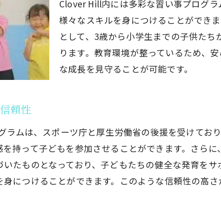
Clover Hill内には多彩な習い事プ
ップを通じた身体トレーニング
様々なスキルを身につけることができま
も安心のステップバイステップ指導
として、3歳から小学生までの子供たち
しむことができるイベント
ります。教育環境が整っているため、安
領対応！府中市で習い事を始めるならJDACダンススク
な成長を見守ることが可能です。
導要領に対応したレッスンプラン
を高めるダンスの役割
る信頼性
ちの成長を促すプログラム
ログラムは、スポーツ庁と厚生労働省の後援を受けてお
携した学習サポート
感を持って子どもを参加させることができます。さらに
家による監修カリキュラム
づいたものとなっており、子どもたちの健全な発育をサ
を活用した進捗確認
身につけることができます。このような信頼性の高さが
新しいチャレンジ！府中市のJDACダンススクールで習
習い事に最適なダンススクール