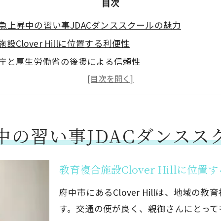
目次
急上昇中の習い事JDACダンススクールの魅力
設Clover Hillに位置する利便性
庁と厚生労働省の後援による信頼性
小学生まで対応する多彩なプログラム
導要領に対応した教育方針
と柔軟性を育むカリキュラム
中の習い事JDACダンスス
成感を得られるダンス体験
るヒップホップ習い事府中市のJDACダンススクール
教育複合施設Clover Hillに位置
始めるダンスのメリット
どもでも楽しめるプログラム
府中市にあるClover Hillは、地域
加できるオープンクラス
す。交通の便が良く、親御さんにとって