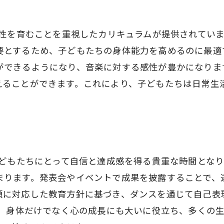
てリズム感と自信を育む府中市JDACダンススクール
ム
を養うためのレッスン
軟性を育むことを重視したカリキュラムが提供されてい
む成功体験の提供
要とするため、子どもたちの身体能力を高めるのに最適
ンサーによる指導
ができるようになり、音楽に対する感性が豊かになりま
しめるダンスレッスン
えることができます。これにより、子どもたちは日常生
ケーション能力の向上
のバランスを保つダンス
と楽しい時間を共有府中市のJDACダンススクール
通じた友情の育み
子どもたちにとって自信と達成感を得る貴重な時間とな
レッスンの楽しさ
まります。発表会やイベントで成果を披露することで、
協力と支え合い
領に対応した教育方針に基づき、ダンスを通じて自己表
ベントでの交流
は、身体だけでなく心の成長にも大いに役立ち、多くの
緒に挑戦する発表会