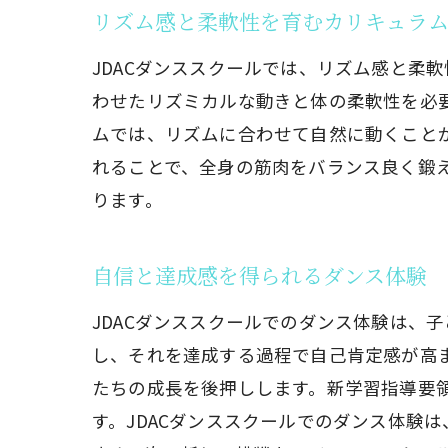
習い事を通じ
リズム感と柔軟性を育むカリキュラ
リズム感
JDACダンススクールでは、リズム感と柔
自信を育
わせたリズミカルな動きと体の柔軟性を必
プロのダ
ムでは、リズムに合わせて自然に動くこと
親子で楽
れることで、全身の筋肉をバランス良く鍛
コミュニ
ります。
身体と心
習い事で仲間
自信と達成感を得られるダンス体験
ダンスを
JDACダンススクールでのダンス体験は、
グループ
し、それを達成する過程で自己肯定感が高
仲間との
たちの成長を後押しします。新学習指導要
ダンスイ
す。JDACダンススクールでのダンス体験
仲間と一