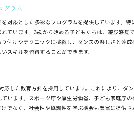
ジ精神を育む環境
ログラム
がら学べるレッスン
までを対象とした多彩なプログラムを提供しています。
一緒に成長する楽しさ
まれています。3歳から始める子どもたちは、遊び感覚
を積み重ねる指導方針
振り付けやテクニックに挑戦し、ダンスの楽しさと達成
けの安心サポート
しいスキルを習得することができます。
の習い事ヒップホップ！JDACダンススクールのプログ
ップホッププログラムの紹介
設計されたカリキュラム
に対応した教育方針を採用しています。これにより、ダ
スクールプログラムの概要
しています。スポーツ庁や厚生労働省、子ども家庭庁の
スと特別クラスの詳細
だけでなく、社会性や協調性を学ぶ機会も豊富に提供さ
や発表会への参加
ップを基礎から学ぶチャンス