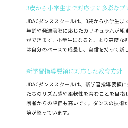
チャレン
3歳から小学生まで対応する多彩なプ
楽しみな
JDACダンススクールは、3歳から小学生
友だちと
年齢や発達段階に応じたカリキュラムが組
成功体験
ができます。小学生になると、より高度な
初心者向
は自分のペースで成長し、自信を持って新
府中市で注目
多彩なヒ
新学習指導要領に対応した教育方針
年齢別に
JDACダンススクールは、新学習指導要領
アフター
たちのリズム感や柔軟性を育むことを目指
週末クラ
護者からの評価も高いです。ダンスの技術
イベント
境が整っています。
ヒップホ